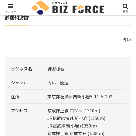
メニュー
検索
絢野穂香
占い
ビジネス名
絢野穂香
ジャンル
占い・開運
住所
東京都葛飾区西新小岩5-11-5-202
アクセス
京成押上線 四ツ木 (1310m)
JR総武線快速 新小岩 (1350m)
JR総武線 新小岩 (1350m)
京成押上線 京成立石 (1500m)