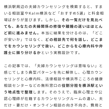
横浜駅周辺の夫婦カウンセリングを検索すると、すま
いる相談室やKalm横浜など「おすすめ5選」と料金相
場ばかりが並びます。しかし、
その一覧だけを見比べ
ても、あなたの夫婦関係の修復や離婚の迷いはほとん
ど前に進みません。
本当に結果を分けるのは、「どこ
が安いか」ではなく、
どの相談先で何を話し、どこま
でをカウンセリングで扱い、どこからを心療内科や弁
護士に振り分けるか
という実務設計です。
この記事では、「夫婦カウンセリングは意味ない」と
感じてしまう典型パターンを先に解体し、心理カウン
セリングと心療内科、法律相談や横浜市こころの健康
相談センターなどの無料窓口の
役割分担を横浜駅とい
う地点性で整理
します。そのうえで、臨床心理士や公
認心理師が在籍するカウンセリングルームの違い、夫
だけ・妻だけ・オンライン相談の向き不向き、費用と