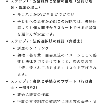
ステップ1：安全確保と感情の整理（公認心理
師・臨床心理士）
モラハラかDVか判断がつかない
子どもへの影響が心配
この段階では、夫婦同
席よりも
個人面接からスタート
できる相談室
を選ぶ方が安全です。
ステップ2：法的選択肢の確認（弁護士）
別居のタイミング
親権・養育費・面会交流のイメージ
ここで感
情と法律を切り分けておくと、後の交渉で
「情に流されて損をする」リスクを下げられ
ます。
ステップ3：書類と手続きのサポート（行政書
士・一部NPO）
離婚協議書の作成
行政の支援制度の確認
特に横浜市の母子・父