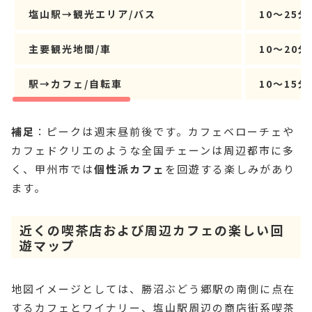
塩山駅→観光エリア/バス
10〜25分
主要観光地間/車
10〜20分
駅→カフェ/自転車
10〜15分
補足
：ピークは週末昼前後です。カフェベローチェや
カフェドクリエのような全国チェーンは周辺都市に多
く、甲州市では
個性派カフェ
を回遊する楽しみがあり
ます。
近くの喫茶店および周辺カフェの楽しい回
遊マップ
地図イメージとしては、勝沼ぶどう郷駅の南側に点在
するカフェとワイナリー、塩山駅周辺の商店街系喫茶