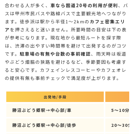
合わせる人が多く、
車なら国道20号の利用が便利
、バ
スは甲州市民バスや路線バスで主要観光地へつながり
ます。徒歩派は駅から半径1～2kmの
カフェ密集エリ
ア
を押さえると迷いません。所要時間の目安は下の表
が参考になります。現在地から最短ルートを探す際
は、渋滞の出やすい時間帯を避けて出発するのがコツ
です。
駐車場の有無や台数の事前確認
、雨天時は坂道
やぶどう畑脇の狭路を避けるなど、季節要因も考慮す
ると安心です。カフェインレスコーヒーやカフェオレ
の提供有無も事前チェックで満足度が上がります。
出発地/手段
勝沼ぶどう郷駅→中心部/車
5〜10分
勝沼ぶどう郷駅→中心部/徒歩
20〜30分