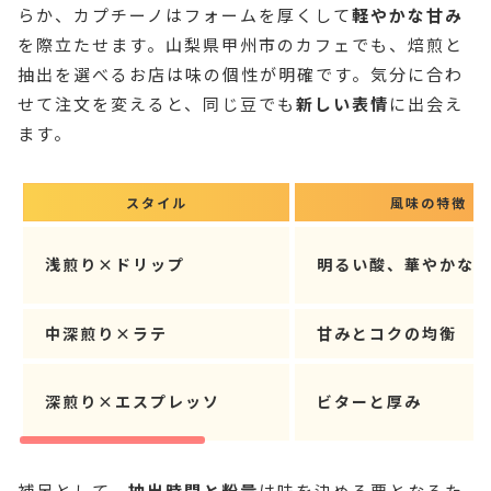
らか、カプチーノはフォームを厚くして
軽やかな甘み
を際立たせます。山梨県甲州市のカフェでも、焙煎と
抽出を選べるお店は味の個性が明確です。気分に合わ
せて注文を変えると、同じ豆でも
新しい表情
に出会え
ます。
スタイル
風味の特徴
浅煎り×ドリップ
明るい酸、華やかな
中深煎り×ラテ
甘みとコクの均衡
深煎り×エスプレッソ
ビターと厚み
補足として、
抽出時間と粉量
は味を決める要となるた