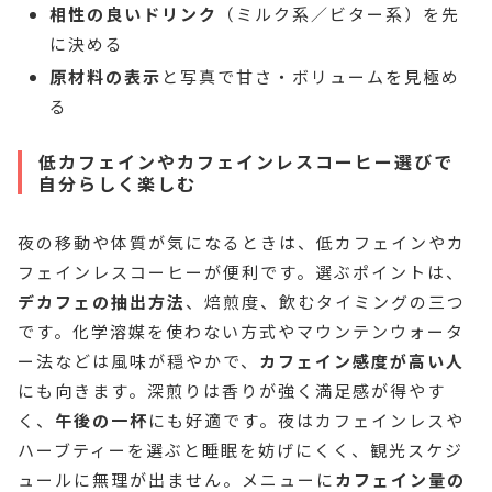
相性の良いドリンク
（ミルク系／ビター系）を先
に決める
原材料の表示
と写真で甘さ・ボリュームを見極め
る
低カフェインやカフェインレスコーヒー選びで
自分らしく楽しむ
夜の移動や体質が気になるときは、低カフェインやカ
フェインレスコーヒーが便利です。選ぶポイントは、
デカフェの抽出方法
、焙煎度、飲むタイミングの三つ
です。化学溶媒を使わない方式やマウンテンウォータ
ー法などは風味が穏やかで、
カフェイン感度が高い人
にも向きます。深煎りは香りが強く満足感が得やす
く、
午後の一杯
にも好適です。夜はカフェインレスや
ハーブティーを選ぶと睡眠を妨げにくく、観光スケジ
ュールに無理が出ません。メニューに
カフェイン量の