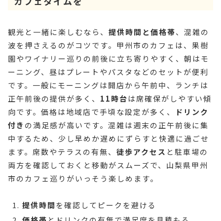
カフェタイムを
観光と一緒に楽しむなら、
提供時間と価格帯
、混雑の
波を押さえるのがコツです。甲州市のカフェは、果樹
園やワイナリー巡りの前後に立ち寄りやすく、朝はモ
ーニング、昼はプレートやパスタなどのセットが便利
です。一般にモーニングは開店から午前中、ランチは
正午前後の提供が多く、
11時台
は席確保がしやすい傾
向です。価格は地域店で手頃な設定が多く、
ドリンク
付き
の満足感が高いです。混雑は週末の正午前後に集
中するため、少し早めか遅めにずらすと快適に過ごせ
ます。席数やテラスの有無、
徒歩アクセス
と駐車場の
両方を確認しておくと移動がスムーズで、山梨県甲州
市のカフェ巡りがいっそう楽しめます。
提供時間
を確認してピークを避ける
価格帯
とドリンクの有無で満足度を見積もる