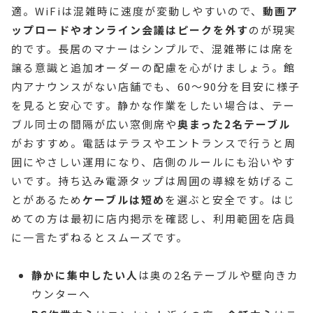
適。WiFiは混雑時に速度が変動しやすいので、
動画ア
ップロードやオンライン会議はピークを外す
のが現実
的です。長居のマナーはシンプルで、混雑帯には席を
譲る意識と追加オーダーの配慮を心がけましょう。館
内アナウンスがない店舗でも、60〜90分を目安に様子
を見ると安心です。静かな作業をしたい場合は、テー
ブル同士の間隔が広い窓側席や
奥まった2名テーブル
がおすすめ。電話はテラスやエントランスで行うと周
囲にやさしい運用になり、店側のルールにも沿いやす
いです。持ち込み電源タップは周囲の導線を妨げるこ
とがあるため
ケーブルは短め
を選ぶと安全です。はじ
めての方は最初に店内掲示を確認し、利用範囲を店員
に一言たずねるとスムーズです。
静かに集中したい人
は奥の2名テーブルや壁向きカ
ウンターへ