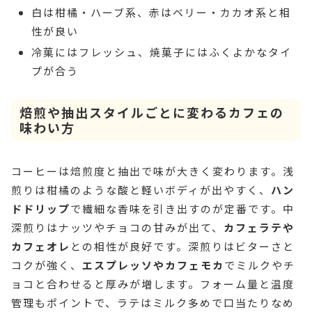
白は柑橘・ハーブ系、赤はベリー・カカオ系と相
性が良い
冷菓にはフレッシュ、焼菓子にはふくよかなタイ
プが合う
焙煎や抽出スタイルごとに変わるカフェの
味わい方
コーヒーは焙煎度と抽出で味が大きく変わります。浅
煎りは柑橘のような酸と軽いボディが出やすく、
ハン
ドドリップ
で繊細な香味を引き出すのが定番です。中
深煎りはナッツやチョコの甘みが出て、
カフェラテや
カフェオレ
との相性が良好です。深煎りはビターさと
コクが強く、
エスプレッソやカフェモカ
でミルクやチ
ョコと合わせると厚みが増します。フォーム量と温度
管理もポイントで、ラテはミルク多めで口当たりなめ