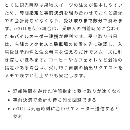
とくに観光時期は果物スイーツの注文が集中しやすい
ため、
時間指定
と
事前決済
を組み合わせておくと店頭
での会計待ちがなくなり、
受け取りまで数分
で済みま
す。eGiftを使う場合は、受取人の到着時間に合わせ
た
モバイルオーダー連携
が便利です。受け取り当日
は、店舗の
アクセス
と
駐車場
の位置を先に確認し、入
店後は予約名と注文番号を伝えるだけでスムーズに引
き渡しが進みます。コーヒーやカフェオレなど温冷の
指定がある場合は、受け取り直前の抽出リクエストを
メモで残すと仕上がりも安定します。
混雑時間を避けた時間指定で受け取りが速くなる
事前決済で会計の待ち列を回避できる
eGiftは到着時刻に合わせてオーダー送信すると
便利