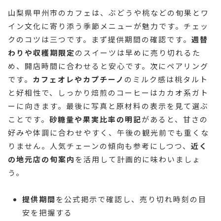
山梨県甲州市のカフェは、ぶどうや桃などの旬果とワ
イン文化に寄り添う季節メニューが魅力です。チェッ
クのコツは三つです。まず提供期間の確認です。
週替
わりや収穫期限定
のスイーツは早めに売り切れるた
め、開店時間に合わせると安心です。次にペアリング
です。
カフェオレやカプチーノ
のミルク感は桃タルト
と好相性で、しっかり焙煎のコーヒーはカカオ系ガト
ーに向きます。最後に写真と原材料の表示を見て選ぶ
ことです。
砂糖量や果実比率の明記
があると、甘さの
好みや体調に合わせやすく、午後の観光前でも重くな
りません。人気チェーンの傾向も参考にしつつ、
近く
の地元店の旬案内
を活用して計画的に味わいましょ
う。
提供期間
を公式掲示で確認し、売り切れ時刻の目
安を把握する