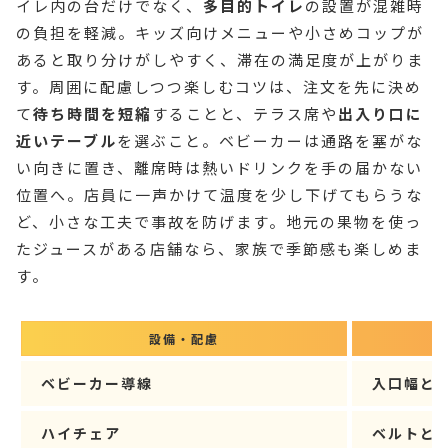
イレ内の台だけでなく、
多目的トイレ
の設置が混雑時
の負担を軽減。キッズ向けメニューや小さめコップが
あると取り分けがしやすく、滞在の満足度が上がりま
す。周囲に配慮しつつ楽しむコツは、注文を先に決め
て
待ち時間を短縮
することと、テラス席や
出入り口に
近いテーブル
を選ぶこと。ベビーカーは通路を塞がな
い向きに置き、離席時は熱いドリンクを手の届かない
位置へ。店員に一声かけて温度を少し下げてもらうな
ど、小さな工夫で事故を防げます。地元の果物を使っ
たジュースがある店舗なら、家族で季節感も楽しめま
す。
設備・配慮
ベビーカー導線
入口幅と
ハイチェア
ベルトと