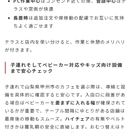
PC作業中心
はコンセント近くの席、
会話中心
はテ
ラスや窓側が快適
長居時
は追加注文や席移動の配慮でお互いに気持
ちよく過ごせます
テラスと店内を使い分けると、作業と休憩のメリハリ
が付きます。
子連れそしてベビーカー対応やキッズ向け設備
まで安心チェック
子連れで山梨県甲州市のカフェを選ぶ際は、導線と設
備を具体的に確認すると安心です。入店口に段差があ
る場合はベビーカーを
畳まずに入れる幅
が確保されて
いるかが重要で、テーブル間隔にゆとりがある店舗は
着席後の移動もスムーズ。
ハイチェア
の有無やベルト
付きかは離乳期の安全に直結します。おむつ替えはト