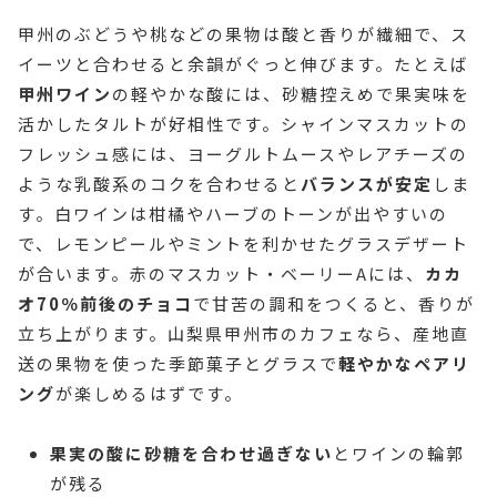
甲州のぶどうや桃などの果物は酸と香りが繊細で、ス
イーツと合わせると余韻がぐっと伸びます。たとえば
甲州ワイン
の軽やかな酸には、砂糖控えめで果実味を
活かしたタルトが好相性です。シャインマスカットの
フレッシュ感には、ヨーグルトムースやレアチーズの
ような乳酸系のコクを合わせると
バランスが安定
しま
す。白ワインは柑橘やハーブのトーンが出やすいの
で、レモンピールやミントを利かせたグラスデザート
が合います。赤のマスカット・ベーリーAには、
カカ
オ70％前後のチョコ
で甘苦の調和をつくると、香りが
立ち上がります。山梨県甲州市のカフェなら、産地直
送の果物を使った季節菓子とグラスで
軽やかなペアリ
ング
が楽しめるはずです。
果実の酸に砂糖を合わせ過ぎない
とワインの輪郭
が残る