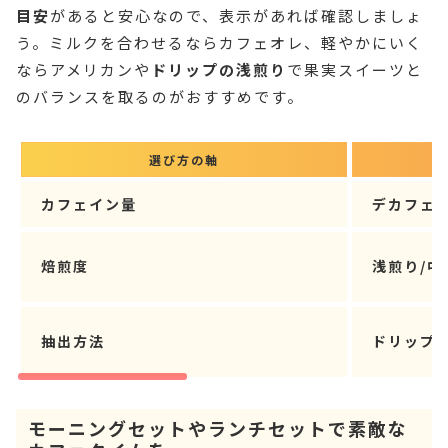
目安
があると安心なので、表示があれば確認しましょ
う。ミルクを合わせるならカフェオレ、軽やかにいく
ならアメリカンや
ドリップの浅煎り
で果実スイーツと
のバランスを取るのがおすすめです。
選び方の軸
カフェイン量
デカフェ/
焙煎度
浅煎り/中
抽出方法
ドリップ/
モーニングセットやランチセットで素敵な