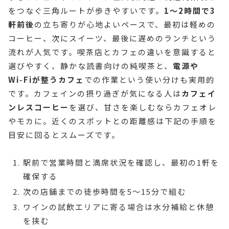
をつなぐ三角ルートが歩きやすいです。
1〜2時間で3
軒前後
の立ち寄りが心地よいペースで、最初は軽めの
コーヒー、次にスイーツ、最後に遅めのランチという
流れが人気です。喫茶店とカフェの違いを意識すると
選びやすく、静かな読書向けの純喫茶と、
電源や
Wi‑Fiが整うカフェ
での作業という使い分けも実用的
です。カフェインの摂り過ぎが気になる人は
カフェイ
ンレスコーヒー
を選び、甘さを楽しむならカフェオレ
やモカに。近くのスポットとの距離感は下記の手順を
目安に回るとスムーズです。
駅前で営業時間と満席状況を確認し、最初の1軒を
確保する
次の店舗までの徒歩時間を5〜15分で組む
ワインの試飲エリアに寄る場合は水分補給と休憩
を挟む