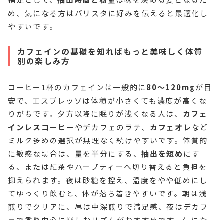
め、気になる方はバリスタに好みを伝えると最適化し
やすいです。
カフェインの基礎を知ればもっと美味しく体質
別の楽しみ方
コーヒー1杯のカフェインは一般的に
80〜120mg
が目
安で、エスプレッソは体積が小さくても濃度が高くな
りがちです。夕方以降に眠りが浅くなる人は、
カフェ
インレスコーヒー
やデカフェのラテ、
カフェオレ
など
ミルク多めの選択が無理なく続けやすいです。体質的
に敏感な場合は、量を半分にする、
抽出を短め
にす
る、または紅茶やハーブティーへ切り替えると負担を
抑えられます。夜は砂糖を控え、温度をやや低めにし
てゆっくり飲むと、体が落ち着きやすいです。朝は浅
煎りでクリアに、昼は中深煎りで満足感、夜はデカフ
ェで
香り中心
に楽しむリズムがおすすめです。気にな