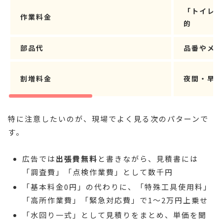
「トイレ
作業料金
的
部品代
品番やメ
割増料金
夜間・早
特に注意したいのが、現場でよく見る次のパターンで
す。
広告では
出張費無料
と書きながら、見積書には
「調査費」「点検作業費」として数千円
「基本料金0円」の代わりに、「特殊工具使用料」
「高所作業費」「緊急対応費」で1〜2万円上乗せ
「水回り一式」として見積りをまとめ、単価を聞