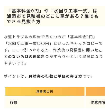
「基本料金0円」や「水回り工事一式」は
浦添市で見積書のどこに罠がある？誰でも
できる見抜き方
水道トラブルの広告で目立つのが「基本料金0円」
「水回り工事一式〇〇円」といったキャッチコピーで
す。ここで引っかかると、作業後の見積書に
聞いたこ
とのない名目の追加料金
がずらり…という展開になり
やすいです。
ポイントは、
見積書の行数と単価の書き方
です。
見積書の例
行数
作業内容