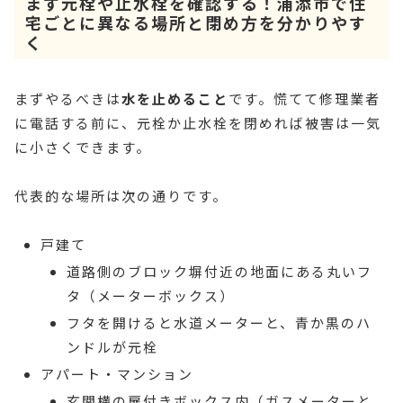
まず元栓や止水栓を確認する！浦添市で住
宅ごとに異なる場所と閉め方を分かりやす
く
まずやるべきは
水を止めること
です。慌てて修理業者
に電話する前に、元栓か止水栓を閉めれば被害は一気
に小さくできます。
代表的な場所は次の通りです。
戸建て
道路側のブロック塀付近の地面にある丸いフ
タ（メーターボックス）
フタを開けると水道メーターと、青か黒のハ
ンドルが元栓
アパート・マンション
玄関横の扉付きボックス内（ガスメーターと