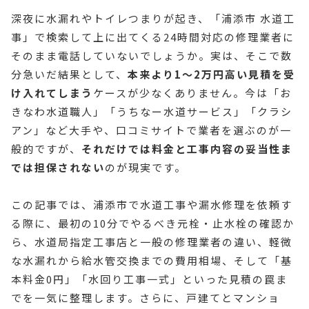
深夜に水漏れやトイレつまりが起き、「浦添市 水道工
事」で検索して上に出てくる24時間対応の修理業者に
そのまま電話していないでしょうか。実は、そこで数
分急いだ結果として、
本来より1〜2万円高い見積を受
け入れてしまう
ケースが少なくありません。今は「お
きなわ水道職人」「うちなー水道サービス」「クラシ
アン」など大手や、口コミサイトで業者を選ぶのが一
般的ですが、
それだけでは料金と工事内容の妥当性ま
では担保されない
のが現実です。
この記事では、浦添市で水道工事や漏水修理を依頼す
る際に、最初の10分でやるべき元栓・止水栓の確認か
ら、水道局指定工事店と一般の修理業者の違い、軽微
な水漏れから給水管交換までの費用相場、そして「基
本料金0円」「水回り工事一式」といった見積の罠ま
でを一気に整理します。さらに、戸建てとマンショ