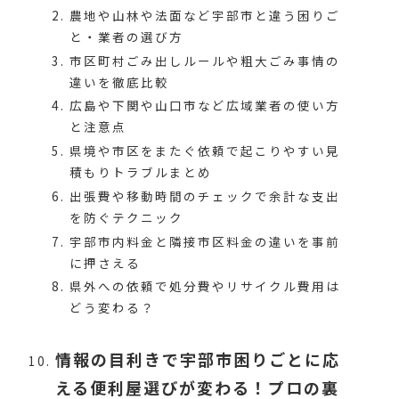
農地や山林や法面など宇部市と違う困りご
と・業者の選び方
市区町村ごみ出しルールや粗大ごみ事情の
違いを徹底比較
広島や下関や山口市など広域業者の使い方
と注意点
県境や市区をまたぐ依頼で起こりやすい見
積もりトラブルまとめ
出張費や移動時間のチェックで余計な支出
を防ぐテクニック
宇部市内料金と隣接市区料金の違いを事前
に押さえる
県外への依頼で処分費やリサイクル費用は
どう変わる？
情報の目利きで宇部市困りごとに応
える便利屋選びが変わる！プロの裏