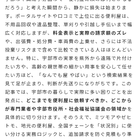
だろう」と考えた瞬間から、静かに損失は始まりま
す。ポータルサイトや口コミで上位に出る便利屋は、
不用品回収や遺品整理、草刈りや引越し手伝いまで幅
広く対応しますが、
料金表示と実際の請求額のズレ
や、出張費・処分費・車両費の上乗せ、さらには不法
投棄リスクまで含めて比較できている人はほとんどい
ません。特に、宇部市の実家を県外から遠隔で片付け
たい方や、高齢の親世帯の細かい用事を安心して任せ
たい方ほど、「なんでも屋 やばい」という検索結果を
見て足が止まり、判断が先送りになりがちです。この
記事では、宇部市の暮らしで実際に多い困りごとを出
発点に、
どこまでを便利屋に依頼すべきか、どこから
が専門業者や宇部市役所・社会福祉協議会の領域か
を
具体的に切り分けます。そのうえで、ミツモアやゼヒ
トモ、地元の便利屋、全国チェーンを「状況別」に使
い分ける実務ロジックと、追加請求を防ぐ見積もり準