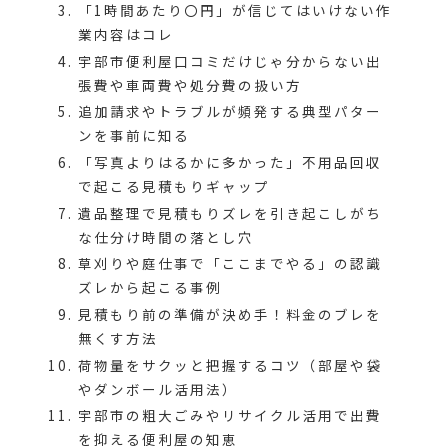
「1時間あたり〇円」が信じてはいけない作
業内容はコレ
宇部市便利屋口コミだけじゃ分からない出
張費や車両費や処分費の扱い方
追加請求やトラブルが頻発する典型パター
ンを事前に知る
「写真よりはるかに多かった」不用品回収
で起こる見積もりギャップ
遺品整理で見積もりズレを引き起こしがち
な仕分け時間の落とし穴
草刈りや庭仕事で「ここまでやる」の認識
ズレから起こる事例
見積もり前の準備が決め手！料金のブレを
無くす方法
荷物量をサクッと把握するコツ（部屋や袋
やダンボール活用法）
宇部市の粗大ごみやリサイクル活用で出費
を抑える便利屋の知恵