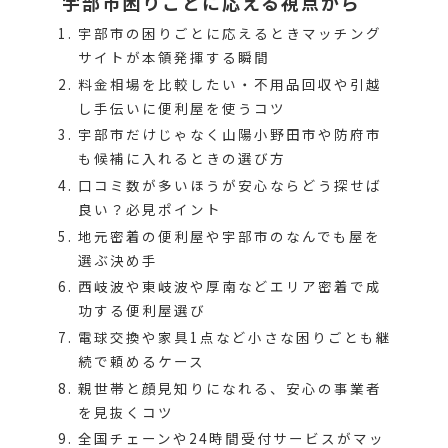
宇部市困りごとに応える視点から
宇部市の困りごとに応えるときマッチング
サイトが本領発揮する瞬間
料金相場を比較したい・不用品回収や引越
し手伝いに便利屋を使うコツ
宇部市だけじゃなく山陽小野田市や防府市
も候補に入れるときの選び方
口コミ数が多いほうが安心ならどう探せば
良い？必見ポイント
地元密着の便利屋や宇部市のなんでも屋を
選ぶ決め手
西岐波や東岐波や厚南などエリア密着で成
功する便利屋選び
電球交換や家具1点など小さな困りごとも継
続で頼めるケース
親世帯と顔見知りになれる、安心の事業者
を見抜くコツ
全国チェーンや24時間受付サービスがマッ