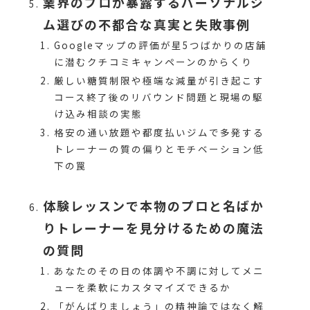
業界のプロが暴露するパーソナルジ
ム選びの不都合な真実と失敗事例
Googleマップの評価が星5つばかりの店舗
に潜むクチコミキャンペーンのからくり
厳しい糖質制限や極端な減量が引き起こす
コース終了後のリバウンド問題と現場の駆
け込み相談の実態
格安の通い放題や都度払いジムで多発する
トレーナーの質の偏りとモチベーション低
下の罠
体験レッスンで本物のプロと名ばか
りトレーナーを見分けるための魔法
の質問
あなたのその日の体調や不調に対してメニ
ューを柔軟にカスタマイズできるか
「がんばりましょう」の精神論ではなく解