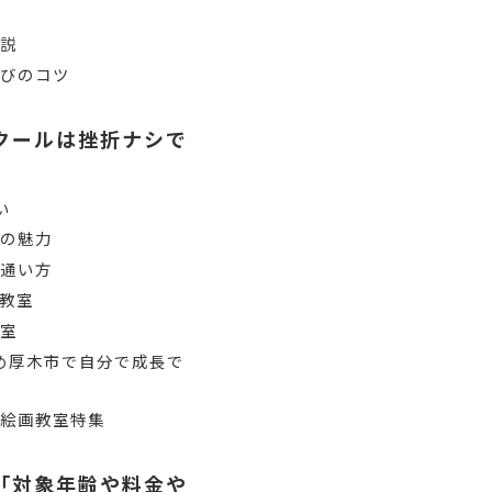
解説
選びのコツ
クールは挫折ナシで
い
室の魅力
の通い方
教室
教室
め厚木市で自分で成長で
い絵画教室特集
「対象年齢や料金や