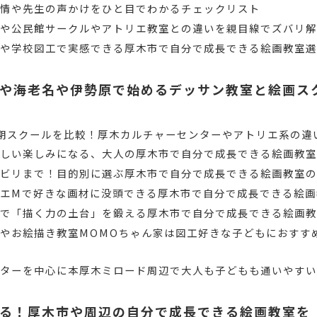
表情や先生の声かけをひと目でわかるチェックリスト
ーや公民館サークルやアトリエ教室との違いを親目線でズバリ
ルや学校図工で実感できる厚木市で自分で成長できる絵画教室
や海老名や伊勢原で始めるデッサン教室と絵画ス
期スクールを比較！厚木カルチャーセンターやアトリエ系の違
新しい楽しみになる、大人の厚木市で自分で成長できる絵画教
ハビリまで！目的別に選ぶ厚木市で自分で成長できる絵画教室
エMで好きな画材に没頭できる厚木市で自分で成長できる絵画
とで「描く力の土台」を鍛える厚木市で自分で成長できる絵画
やお絵描き教室MOMOちゃん家は図工好きな子どもにおすす
ンターを中心に本厚木ミロード周辺で大人も子どもも通いやす
る！厚木市や周辺の自分で成長できる絵画教室を