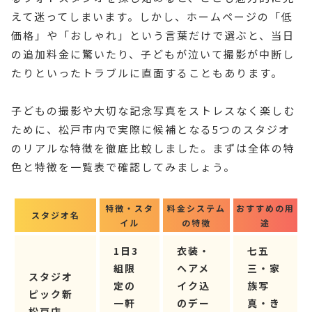
えて迷ってしまいます。しかし、ホームページの「低
価格」や「おしゃれ」という言葉だけで選ぶと、当日
の追加料金に驚いたり、子どもが泣いて撮影が中断し
たりといったトラブルに直面することもあります。
子どもの撮影や大切な記念写真をストレスなく楽しむ
ために、松戸市内で実際に候補となる5つのスタジオ
のリアルな特徴を徹底比較しました。まずは全体の特
色と特徴を一覧表で確認してみましょう。
特徴・スタ
料金システム
おすすめの用
スタジオ名
イル
の特徴
途
1日3
衣装・
七五
組限
ヘアメ
三・家
スタジオ
定の
イク込
族写
ピック新
一軒
のデー
真・き
松戸店