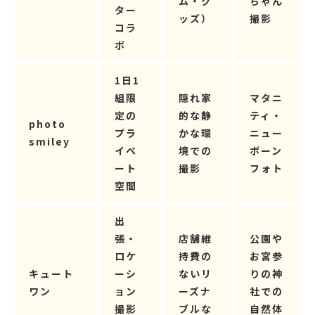
ム・グ
ちゃん
ター
ッズ）
撮影
コラ
ボ
1日1
組限
隠れ家
マタニ
定の
的な静
ティ・
photo
プラ
かな環
ニュー
smiley
イベ
境での
ボーン
ート
撮影
フォト
空間
出
張・
店舗維
公園や
ロケ
持費の
お宮参
キュート
ーシ
ないリ
りの神
ワン
ョン
ーズナ
社での
撮影
ブルな
自然体