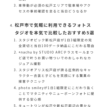
車移動が必須の松戸エリアで駐車場やアク
セスの事前確認を怠ると当日どうなるか
松戸市で気軽に利用できるフォトス
タジオを本気で比較したおすすめ5選
スタジオピック新松戸店が1日3組限定の完
全貸切と当日100データ納品にこだわる理由
+nachu by STUDIO ARCテラスモールまつ
ど店で叶うお買い物ついでのおしゃれなカ
ジュアル撮影
スタジオアリス松戸店が誇る圧倒的なキャ
ラクター衣装と子どもを笑顔にする驚異の
接客テクニック
photo smileyが1日1組限定にこだわり抜く
ことでマタニティやニューボーンフォトに提
供する安心感
キュートワンが松戸や新松戸周辺の豊かな