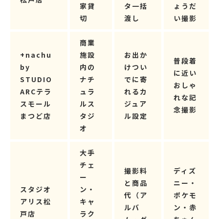
家貸
タ一括
ょうだ
切
渡し
い撮影
商業
+nachu
施設
お出か
普段着
by
内の
けつい
に近い
STUDIO
ナチ
でに寄
おしゃ
ARCテラ
ュラ
れるカ
れな記
スモール
ルス
ジュア
念撮影
まつど店
タジ
ル設定
オ
大手
チェ
撮影料
ディズ
ー
と商品
ニー・
スタジオ
ン・
代（ア
ポケモ
アリス松
キャ
ルバ
ン・赤
戸店
ラク