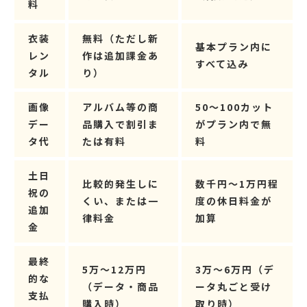
料
衣装
無料（ただし新
基本プラン内に
レン
作は追加課金あ
すべて込み
タル
り）
画像
アルバム等の商
50〜100カット
デー
品購入で割引ま
がプラン内で無
タ代
たは有料
料
土日
比較的発生しに
数千円〜1万円程
祝の
くい、または一
度の休日料金が
追加
律料金
加算
金
最終
5万〜12万円
3万〜6万円（デ
的な
（データ・商品
ータ丸ごと受け
支払
購入時）
取り時）