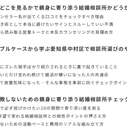
どこを見るかで親身に寄り添う結婚相談所かどう
ンセラー名が出てくる口コミをチェックすべき理由
解き術として本当に避けたいサインとスルーしていい不満
から読み取る営業トークと本気カウンセリングの見極め方
ブルケースから学ぶ愛知県中村区で相談所選びの
のにズレた相手ばかり紹介されるときに裏で起きていること
いとだけ言われ続けて婚活が嫌いになった人の共通点
って放置気味になった…そんな事態を事前に防ぐチェックポイ
敗しないための親身に寄り添う結婚相談所チェッ
で必ず投げかけたい10の質問で寄り添い度を測る
婚希望で変わる結婚相談所との相性ポイントの押さえ方
ないための活動ペースと費用のリアルな組み立て方