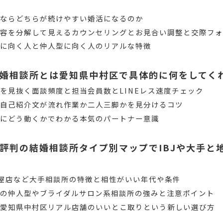
務ならどちらが続けやすい婚活になるのか
内容を分解して見えるカウンセリングとお見合い調整と交際フ
型に向く人と仲人型に向く人のリアルな特徴
婚相談所とは愛知県中村区で具体的に何をしてく
を見抜く面談頻度と担当会員数とLINEレス速度チェック
と自己紹介文が流れ作業か二人三脚かを見分けるコツ
時にどう動くかでわかる本気のパートナー意識
評判の結婚相談所タイプ別マップでIBJや大手と
古屋店など大手相談所の特徴と相性がいい年代や条件
の仲人型やブライダルサロン系相談所の強みと注意ポイント
と愛知県中村区リアル店舗のいいとこ取りという新しい選び方