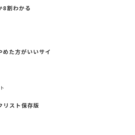
か8割わかる
やめた方がいいサイ
ント
クリスト保存版