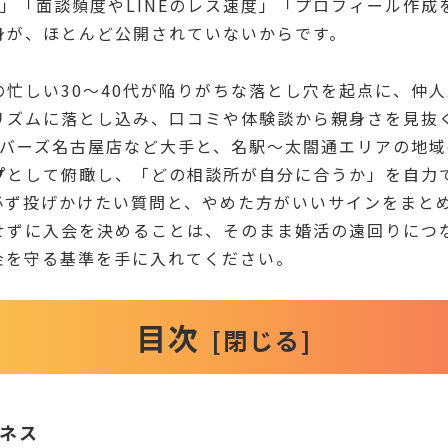
」「面談頻度やLINEのレス速度」「プロフィール作成
身が、ほとんど公開されていないからです。
の忙しい30〜40代が陥りがちな落とし穴を起点に、仲
リズムに落とし込み、口コミや体験談から親身さを見抜
メンバーズ名古屋店など大手と、名駅〜太閤通エリアの地
プ
として俯瞰し、「どの相談所が自分に合うか」を自力
必ず投げかけたい質問と、やめた方がいいサインをまと
せずに入会を決めることは、そのまま婚活の遠回りにつ
金を守る基準を手に入れてください。
目次
ネス