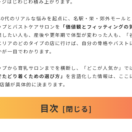
ージはじわじわ積み上がります。
〜40代のリアルな悩みを起点に、名駅・栄・郊外モール
ップとバストケアサロンを
「価値観とフィッティングの
業したい人も、産後や更年期で体型が変わった人も、「
エリアのどのタイプの店に行けば、自分の骨格やバスト
かが一目でわかります。
ップから育乳サロンまでを横断し、「どこが人気か」で
でたどり着くための選び方」
を言語化した情報は、ここ
1店舗が具体的に決まります。
目次