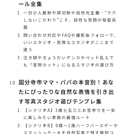
ール全集
一日少人数制や貸切制や自然光主義…“ラク
しないこだわり”こそ、自然な笑顔の秘密兵
器
問い合わせ対応やFAQや撮影後フォローで、
いいスタジオ・危険なスタジオがここまで
違う
泣き顔やきょうだいゲンカやペット乱入で
も「宝物カット」になるスタジオの選び方
国分寺市ママ・パパの本音別！あな
たにぴったりな自然な表情を引き出
す写真スタジオ選びテンプレ集
【シナリオA】3歳七五三とお宮参りを一気
に楽しみたい家族の最強ルート
【シナリオB】0歳～1歳ハーフバースデーや
スマッシュケーキを自然写真で残す最短コ