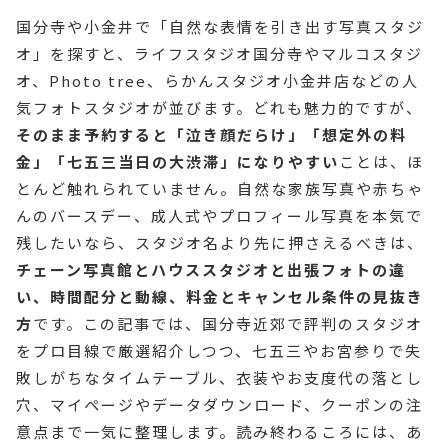
国分寺や小金井で「自然な表情を引き出す写真スタジ
オ」を探すと、ライフスタジオ国分寺やマルコスタジ
オ、Photo tree、らかんスタジオ小金井店などの人
気フォトスタジオが並びます。どれも魅力的ですが、
そのまま予約すると「泣き顔だらけ」「想定外の料
金」「七五三当日の大渋滞」になりやすい
ことは、ほ
とんど触れられていません。自然な家族写真や赤ちゃ
んのバースデー、成人式やプロフィール写真を本気で
残したいなら、スタジオ名より先に押さえるべきは、
チェーン写真館とハウススタジオと出張フォトの違
い、時間配分と動線、料金とキャンセル条件の見抜き
方
です。この記事では、国分寺近郊で評判のスタジオ
をプロ目線で厳選紹介しつつ、七五三やお宮参りで失
敗しがちなタイムテーブル、衣装やお支度代の落とし
穴、マイページやデータダウンロード、クーポンの注
意点まで一気に整理します。読み終わるころには、あ