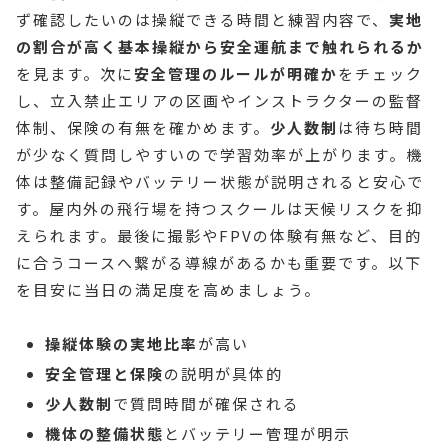
ず確認したいのは操縦できる時間と練習内容で、
実地
の割合が高く基本操縦から安全運航まで触れられるか
を見ます。次に
安全管理のルールが明確か
をチェック
し、立入禁止エリアの区画やインストラクターの監督
体制、保険の有無を確かめます。
少人数制
は待ち時間
が少なく質問しやすいので学習効率が上がります。機
体は整備記録やバッテリー状態が説明されると安心で
す。屋内外の飛行場を持つスクールは天候リスクを抑
えられます。最後に撮影やFPVの体験有無など、目的
に合うコースへ繋がる導線があるかも重要です。以下
を目安に当日の満足度を高めましょう。
操縦体験の実地比率
が高い
安全管理と保険
の説明が具体的
少人数制
で質問時間が確保される
機体の整備状態
とバッテリー管理が明示