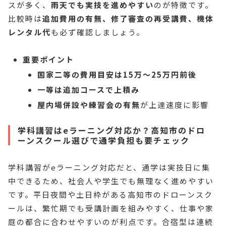
スが多く、
雨天でも実技を進めやすい
のが特徴です。
比較時は
追加費用の有無、修了審査の再受講費、機体
レンタル代
も必ず確認しましょう。
重要ポイント
国家二等の費用目安は15万〜25万円前後
一等は追加コースで上積み
屋内場併設や練習会の有無
が上達速度に影響
学科講習はeラーニング対応か？高知市のドロ
ーンスクール選びで通学負担も要チェック
学科講習がeラーニング対応だと、通学は実技日に集
中できるため、社会人や学生でも無理なく進めやすい
です。平日夜間や土日枠がある高知市のドローンスク
ールは、繁忙期でも受講計画を組みやすく、仕事や家
庭の都合に合わせやすいのが利点です。合宿型は連続