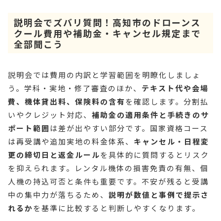
説明会でズバリ質問！高知市のドローンス
クール費用や補助金・キャンセル規定まで
全部聞こう
説明会では費用の内訳と学習範囲を明瞭化しましょ
う。学科・実地・修了審査のほか、
テキスト代や会場
費、機体貸出料、保険料の含有
を確認します。分割払
いやクレジット対応、
補助金の適用条件と手続きのサ
ポート範囲
は差が出やすい部分です。国家資格コース
は再受講や追加実地の料金体系、
キャンセル・日程変
更の締切日と返金ルール
を具体的に質問するとリスク
を抑えられます。レンタル機体の損害免責の有無、個
人機の持込可否と条件も重要です。不安が残ると受講
中の集中力が落ちるため、
説明が数値と事例で提示さ
れるか
を基準に比較すると判断しやすくなります。