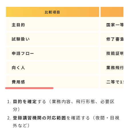
比較項目
登
主目的
国家一等
試験扱い
修了審査
申請フロー
技能証明
向く人
業務飛行
費用感
二等で
15
目的を確定
する（業務内容、飛行形態、必要区
分）
登録講習機関の対応範囲
を確認する（夜間・目視
外など）