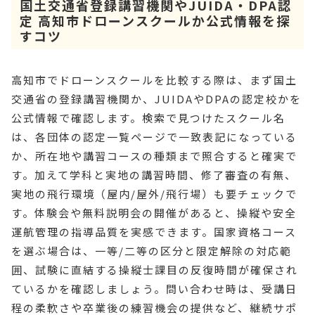
国土交通省登録講習機関やJUIDA・DPA認
定 高知市ドローンスクールか公式情報を探
すコツ
高知市でドローンスクールを比較する際は、まず国土
交通省の登録講習機関か、JUIDAやDPAの認定校かを
公式情報で確認します。検索で見つけたスクール名
は、各団体の認定一覧ページで一致表記になっている
か、所在地や講習コースの種類まで照合すると確実で
す。加えて学科と実地の講習時間、修了審査の有無、
実地の飛行環境（屋内/屋外/飛行場）も要チェックで
す。体験会や無料説明会の開催があると、操縦や安全
運航管理の指導品質を実感できます。国家資格コース
を選ぶ場合は、一等/二等の区分と限定解除の対応範
囲、試験に直結する操縦士課目の反復時間が確保され
ているかを確認しましょう。問い合わせ時は、受講日
程の柔軟さや卒業後の練習機会の提供など、継続サポ