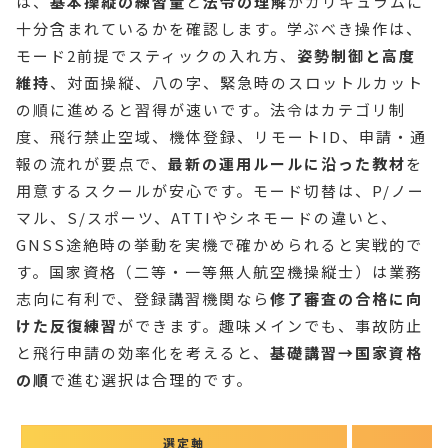
は、
基本操縦の練習量
と
法令の理解
がカリキュラムに
十分含まれているかを確認します。学ぶべき操作は、
モード2前提でスティックの入れ方、
姿勢制御と高度
維持
、対面操縦、八の字、緊急時のスロットルカット
の順に進めると習得が速いです。法令はカテゴリ制
度、飛行禁止空域、機体登録、リモートID、申請・通
報の流れが要点で、
最新の運用ルールに沿った教材
を
用意するスクールが安心です。モード切替は、P/ノー
マル、S/スポーツ、ATTIやシネモードの違いと、
GNSS途絶時の挙動を実機で確かめられると実戦的で
す。国家資格（二等・一等無人航空機操縦士）は業務
志向に有利で、登録講習機関なら
修了審査の合格に向
けた反復練習
ができます。趣味メインでも、事故防止
と飛行申請の効率化を考えると、
基礎講習→国家資格
の順
で進む選択は合理的です。
選定軸