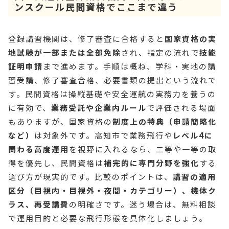
ンスクール民間資格でここまで違う
登録講習機関は、修了審査に合格すると
国家資格の実
地試験が一部または全部免除
され、指定の流れで
技能
証明申請
まで進めます。手順は概ね、学科・実地の講
習受講、修了審査合格、必要書類の提出という流れで
す。民間資格は操縦基礎や安全運航の実務力を養うの
に有効で、
業務受託や企業内ルール
で評価される場面
もありますが、国家資格の
制度上の特典（申請簡略化
など）
は対象外です。高知市で業務飛行や
レベル4に
関わる高度運用
を視野に入れるなら、二等や一等の取
得を優先し、民間資格は
補完的に専門分野を強化
する
選び方が現実的です。比較のポイントは、
講習の適用
区分（目視内・目視外・夜間・カテゴリー）、機体ク
ラス、再受講費
の明確さです。迷う場合は、無料相談
で運用目的と必要な飛行形態を具体化しましょう。