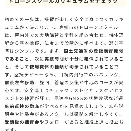
ドローンスクールカリキュラムをチェック
初めての一歩は、操縦が楽しく安全に身につくカリキ
ュラムかで決まります。高知市のドローンスクール
は、屋内外での実地講習と学科を組み合わせ、機体理
解から基本操縦、法令まで段階的に学べます。選ぶ基
準はシンプルです。まず、
国土交通省の登録講習機関
であること
、次に
実技時間が十分に確保されているこ
と
、そして
使用機体の種類が明示されていること
で
す。空撮デビューなら、目視内飛行でのホバリング、
前後左右移動、旋回、着陸の反復が中心のコースが安
心です。安全運用はチェックリスト化とリスクアセス
メントの練習が肝で、風速やGNSSの状態確認など
運
航前点検の徹底
が学べるかを見極めましょう。無料説
明会や体験会があるスクールは疑問を解消しやすく、
受講後の練習会やフォロー
があると継続上達に役立ち
ます。