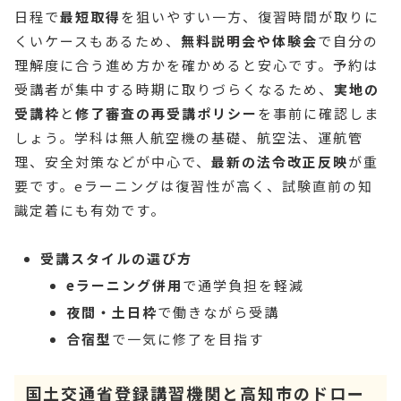
日程で
最短取得
を狙いやすい一方、復習時間が取りに
くいケースもあるため、
無料説明会や体験会
で自分の
理解度に合う進め方かを確かめると安心です。予約は
受講者が集中する時期に取りづらくなるため、
実地の
受講枠
と
修了審査の再受講ポリシー
を事前に確認しま
しょう。学科は無人航空機の基礎、航空法、運航管
理、安全対策などが中心で、
最新の法令改正反映
が重
要です。eラーニングは復習性が高く、試験直前の知
識定着にも有効です。
受講スタイルの選び方
eラーニング併用
で通学負担を軽減
夜間・土日枠
で働きながら受講
合宿型
で一気に修了を目指す
国土交通省登録講習機関と高知市のドロー