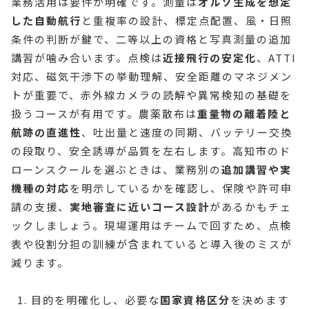
業務活用は要件が明確です。測量は
オルソ生成を想定
した自動航行
と重複率の設計、標定点配置、風・日照
条件の判断が鍵で、二等以上の資格と写真測量の追加
講習が噛み合います。点検は
近接飛行の安定化
、ATTI
対応、磁気干渉下の挙動理解、安全距離のマネジメン
トが重要で、赤外線カメラの読解や異常検知の基礎を
扱うコースが有用です。農薬散布は
重量物の離着陸と
航跡の直進性
、吐出量と速度の同期、バッテリー交換
の段取り、安全誘導が品質を左右します。高知市のド
ローンスクールを選ぶときは、業務別の
追加講習や実
機種の対応
を明示しているかを確認し、保険や許可申
請の支援、
実地審査に近いコース設計
があるかもチェ
ックしましょう。現場運用はチームで回すため、点検
表や役割分担の訓練が含まれていると導入後のミスが
減ります。
目的を明確化し、必要な
国家資格区分
を決めます