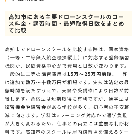
高知市にある主要ドローンスクールのコー
ス料金・講習時間・最短取得日数をまとめ
て比較
高知市でドローンスクールを比較する際は、国家資格
（一等・二等無人航空機操縦士）に対応する登録講習
機関か、民間資格中心かで費用と日数が変わります。
一般的に二等の講習費用は
15万〜25万円前後
、一等
は
追加で数万〜十数万円
が相場です。実技は
法定の最
低時間
を満たすうえで、天候や受講枠により日数が前
後します。合宿型は短期取得に有利ですが、通学型は
復習機会や練習会
がある学校が多く、初心者の不安軽
減に向きます。学科はeラーニング対応かで通学負担
が大きく変わるため、仕事との両立には重要な判断材
料です。高知市のスクールは屋内練習場を備えるケー