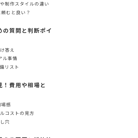
野や制作スタイルの違い
に頼むと良い？
めの質問と判断ポイ
受け答え
アル事情
備リスト
見！費用や相場と
相場感
タルコストの見方
とし穴