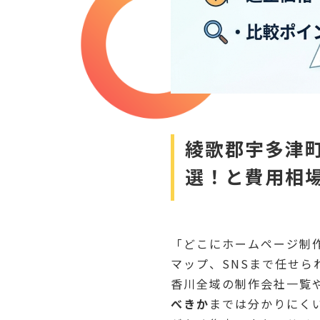
綾歌郡宇多津
選！と費用相
「どこにホームページ制作
マップ、SNSまで任せ
香川全域の制作会社一覧
べきか
までは分かりにく