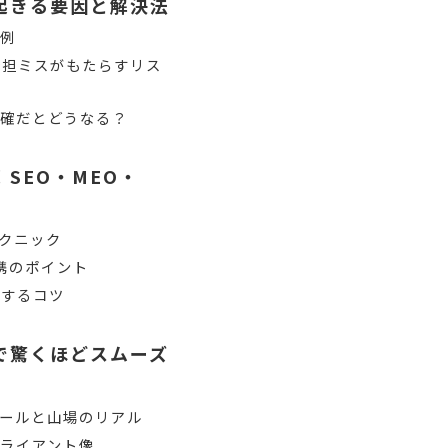
起きる要因と解決法
事例
分担ミスがもたらすリス
明確だとどうなる？
SEO・MEO・
テクニック
携のポイント
化するコツ
で驚くほどスムーズ
ールと山場のリアル
ライアント像