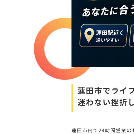
蓮田市でライ
迷わない挫折
蓮田市内で24時間営業