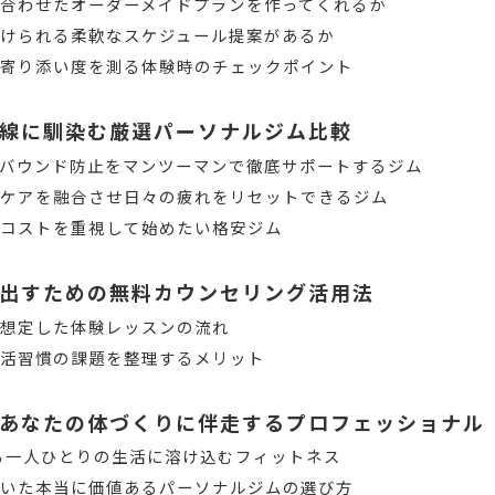
合わせたオーダーメイドプランを作ってくれるか
けられる柔軟なスケジュール提案があるか
の寄り添い度を測る体験時のチェックポイント
線に馴染む厳選パーソナルジム比較
バウンド防止をマンツーマンで徹底サポートするジム
身ケアを融合させ日々の疲れをリセットできるジム
とコストを重視して始めたい格安ジム
出すための無料カウンセリング活用法
を想定した体験レッスンの流れ
生活習慣の課題を整理するメリット
あなたの体づくりに伴走するプロフェッショナル
る一人ひとりの生活に溶け込むフィットネス
づいた本当に価値あるパーソナルジムの選び方