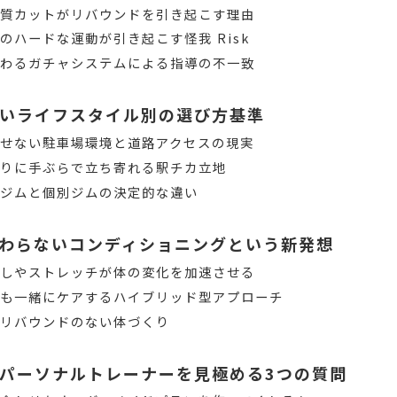
糖質カットがリバウンドを引き起こす理由
のハードな運動が引き起こす怪我 Risk
変わるガチャシステムによる指導の不一致
いライフスタイル別の選び方基準
せない駐車場環境と道路アクセスの現実
帰りに手ぶらで立ち寄れる駅チカ立地
フジムと個別ジムの決定的な違い
終わらないコンディショニングという新発想
ぐしやストレッチが体の変化を加速させる
りも一緒にケアするハイブリッド型アプローチ
るリバウンドのない体づくり
パーソナルトレーナーを見極める3つの質問