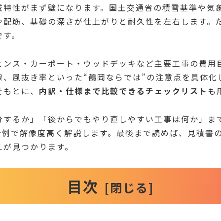
域特性がまず壁になります。国土交通省の積雪基準や気
や配筋、基礎の深さが仕上がりと耐久性を左右します。
です。
ェンス・カーポート・ウッドデッキなど主要工事の費用
線、風抜き率といった“鶴岡ならでは”の注意点を具体化
をもとに、
内訳・仕様まで比較できるチェックリスト
も
するか」「後からでもやり直しやすい工事は何か」まで、
配分例で解像度高く解説します。最後まで読めば、見積書
えが見つかります。
目次