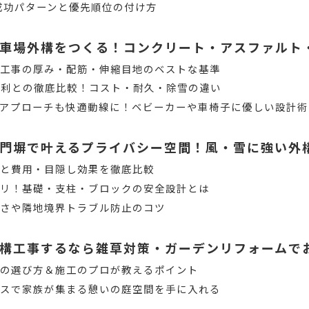
成功パターンと優先順位の付け方
車場外構をつくる！コンクリート・アスファルト
ト工事の厚み・配筋・伸縮目地のベストな基準
砂利との徹底比較！コスト・耐久・除雪の違い
アプローチも快適動線に！ベビーカーや車椅子に優しい設計術
門塀で叶えるプライバシー空間！風・雪に強い外
徴と費用・目隠し効果を徹底比較
チリ！基礎・支柱・ブロックの安全設計とは
高さや隣地境界トラブル防止のコツ
構工事するなら雑草対策・ガーデンリフォームで
トの選び方＆施工のプロが教えるポイント
ラスで家族が集まる憩いの庭空間を手に入れる