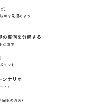
など）
岐点を見極めよう
界の裏側を分解する
トの真実
開）
ポイント
トシナリオ
ート）
例
料回収の真実）