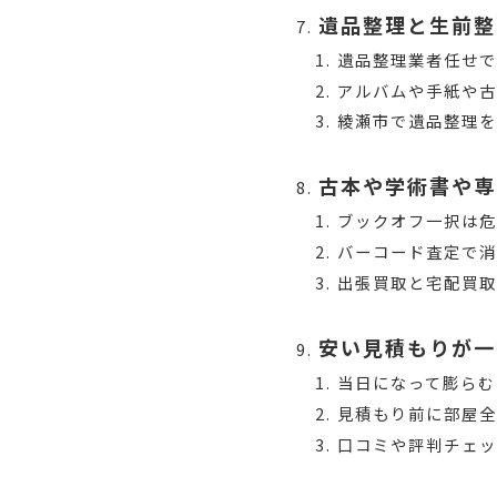
遺品整理と生前整
遺品整理業者任せで
アルバムや手紙や
綾瀬市で遺品整理を
古本や学術書や専
ブックオフ一択は
バーコード査定で
出張買取と宅配買
安い見積もりが一
当日になって膨らむ
見積もり前に部屋
口コミや評判チェ