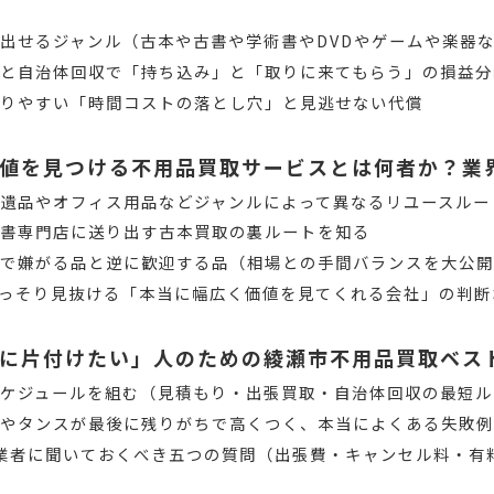
出せるジャンル（古本や古書や学術書やDVDやゲームや楽器
と自治体回収で「持ち込み」と「取りに来てもらう」の損益分
陥りやすい「時間コストの落とし穴」と見逃せない代償
値を見つける不用品買取サービスとは何者か？業
遺品やオフィス用品などジャンルによって異なるリユースルー
古書専門店に送り出す古本買取の裏ルートを知る
音で嫌がる品と逆に歓迎する品（相場との手間バランスを大公
っそり見抜ける「本当に幅広く価値を見てくれる会社」の判断
に片付けたい」人のための綾瀬市不用品買取ベス
ケジュールを組む（見積もり・出張買取・自治体回収の最短ル
ドやタンスが最後に残りがちで高くつく、本当によくある失敗
ず業者に聞いておくべき五つの質問（出張費・キャンセル料・有