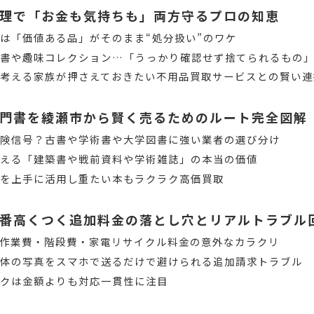
理で「お金も気持ちも」両方守るプロの知恵
は「価値ある品」がそのまま“処分扱い”のワケ
古書や趣味コレクション…「うっかり確認せず捨てられるもの
考える家族が押さえておきたい不用品買取サービスとの賢い連
門書を綾瀬市から賢く売るためのルート完全図解
危険信号？古書や学術書や大学図書に強い業者の選び分け
消える「建築書や戦前資料や学術雑誌」の本当の価値
取を上手に活用し重たい本もラクラク高価買取
番高くつく追加料金の落とし穴とリアルトラブル
作業費・階段費・家電リサイクル料金の意外なカラクリ
全体の写真をスマホで送るだけで避けられる追加請求トラブル
ックは金額よりも対応一貫性に注目