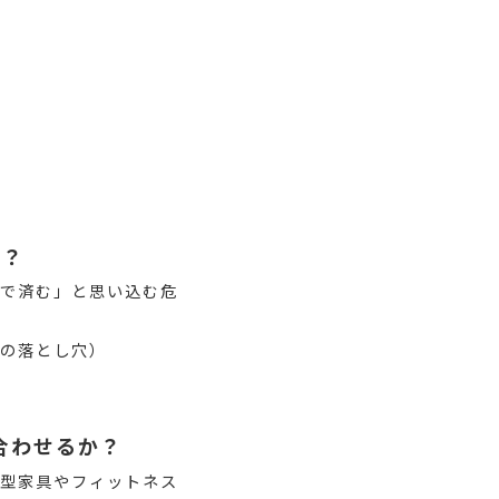
は？
収で済む」と思い込む危
件の落とし穴）
合わせるか？
大型家具やフィットネス