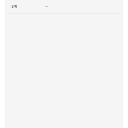
URL
－