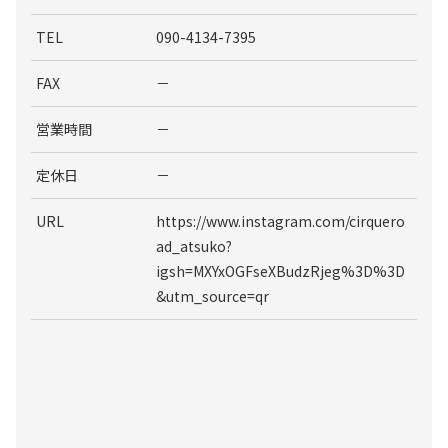
TEL
090-4134-7395
FAX
－
営業時間
－
定休日
－
URL
https://www.instagram.com/cirquero
ad_atsuko?
igsh=MXYxOGFseXBudzRjeg%3D%3D
&utm_source=qr