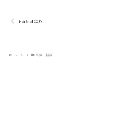
Hair&nail COZY
ホーム
医療・健康