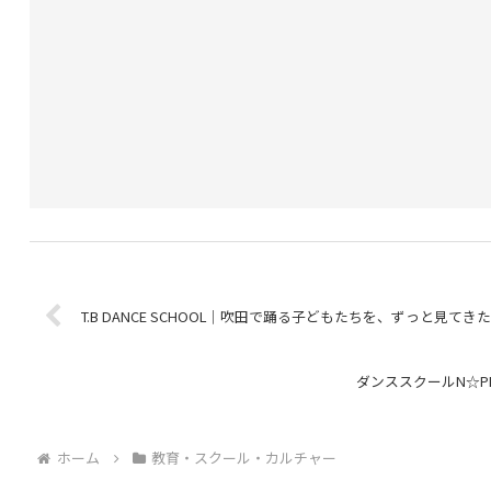
T.B DANCE SCHOOL｜吹田で踊る子どもたちを、ずっと見てき
ダンススクールN☆P
ホーム
教育・スクール・カルチャー