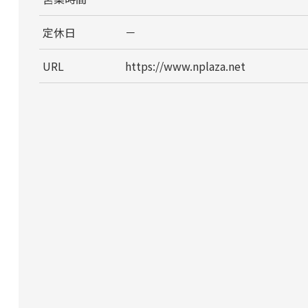
定休日
－
URL
https://www.nplaza.net