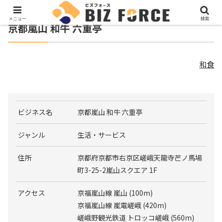
メニュー
検索
京都嵐山 和牛 六重亭
和食
ビジネス名
京都嵐山 和牛 六重亭
ジャンル
生活・サービス
住所
京都府京都市右京区嵯峨天龍寺芒ノ馬場
町3-25-2嵐山スクエア 1F
アクセス
京福嵐山線 嵐山 (100m)
京福嵐山線 嵐電嵯峨 (420m)
嵯峨野観光鉄道 トロッコ嵯峨 (560m)