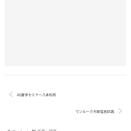
AS進学セミナー八本松校
ワンルーク大阪住吉区店
ホーム
医療・健康